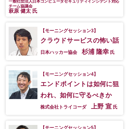
一般社団法人日本コンピュータセキュリティインシデント対応
チーム協議会
萩原 健太 氏
【モーニングセッション3】
クラウドサービスの怖い話
杉浦 隆幸
日本ハッカー協会
氏
【モーニングセッション4】
エンドポイントは如何に狙
われ、如何に守るべきか
上野 宣
株式会社トライコーダ
氏
【モーニングセッション5】