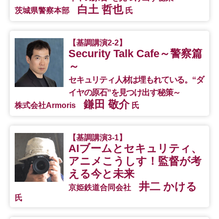
白土 哲也
茨城県警察本部
氏
【基調講演2-2】
Security Talk Cafe～警察篇
～
セキュリティ人材は埋もれている。“ダ
イヤの原石”を見つけ出す秘策～
鎌田 敬介
株式会社Armoris
氏
【基調講演3-1】
AIブームとセキュリティ、
アニメこうしす！監督が考
える今と未来
井二 かける
京姫鉄道合同会社
氏