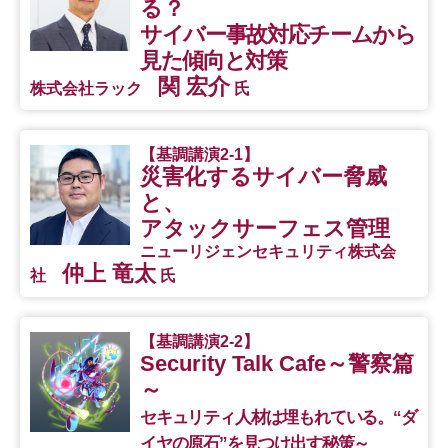
る？
サイバー事故対応チームから
見た傾向と対策
関 宏介
株式会社ラック
氏
【基調講演2-1】
災害化するサイバー脅威
と、
アタックサーフェス管理
ニューリジェンセキュリティ株式会
仲上 竜太
社
氏
【基調講演2-2】
Security Talk Cafe～警察篇
～
セキュリティ人材は埋もれている。“ダ
イヤの原石”を見つけ出す秘策～