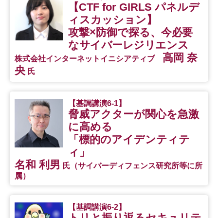
【CTF for GIRLS パネルデ
ィスカッション】
攻撃×防御で探る、
今必要
なサイバーレジリエンス
高岡 奈
株式会社インターネットイニシアティブ
央
氏
【基調講演6-1】
脅威アクターが関心を急激
に高める
「標的のアイデンティテ
ィ」
名和 利男
氏（サイバーディフェンス研究所等に所
属）
【基調講演6-2】
トリと振り返るセキュリテ