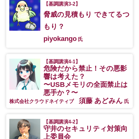
【基調講演3-2】
脅威の見積もり できてるつ
もり？
piyokango
氏
【基調講演4-1】
危険だから禁止！その悪影
響は考えた？
〜USBメモリの全面禁止は
悪手か？〜
須藤 あどみん
株式会社クラウドネイティブ
氏
【基調講演4-2】
守井のセキュリティ対策向
上委員会