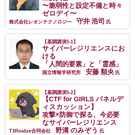
〜脆弱性と設定不備と時々
ゼロデイ〜
守井 浩司
株式会社レオンテクノロジー
氏
【基調講演5-1】
サイバーレジリエンスにお
ける
「人間的要素」と「霊感」
安藤 類央
国立情報学研究所
氏
【基調講演5-2】
【CTF for GIRLS パネルデ
ィスカッション】
攻撃×防御で探る、
今必要
なサイバーレジリエンス
野溝 のみぞう
T3Realize合同会社
氏