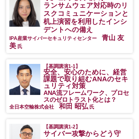
ランサムウェア対応時のリ
スクコミュニケーションと
机上演習を利用したインシ
デントへの備え
青山 友
IPA産業サイバーセキュリティセンター
美
氏
【基調講演1-1】
安全、安心のために、経営
課題で取り組むANAのセキ
ュリティ対策
ANA流フレームワーク、プロセ
スのゼロトラスト化とは？
和田 昭弘
全日本空輸株式会社
氏
【基調講演1-2】
サイバー攻撃からどう守