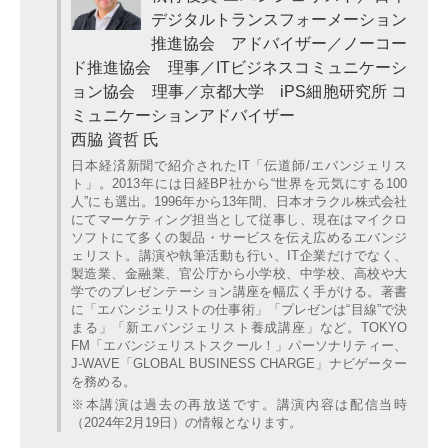
デジタルトランスフォーメーション
推進協会 アドバイザー／ノーコー
ド推進協会 理事／ITビジネスコミュニケーシ
ョン協会 理事／京都大学 iPS細胞研究所 コ
ミュニケーションアドバイザー
西脇 資哲 氏
日本経済新聞で紹介されたIT「伝道師/エバンジェリス
ト」。2013年には日経BP社から“世界を元気にする100
人”にも選出。1996年から13年間、日本オラクル株式会社
にてマーケティング担当として従事し、現在はマイクロ
ソフトにて多くの製品・サービスを伝え広めるエバンジ
ェリスト。講演や執筆活動も行い、IT企業だけでなく、
製造業、金融業、官公庁から小学校、中学校、高校や大
学でのプレゼンテーション講座を幅広く手がける。著書
に「エバンジェリストの仕事術」「プレゼンは“目線”で決
まる」「新エバンジェリスト養成講座」など。TOKYO
FM「エバンジェリストスクール！」パーソナリティー、
J-WAVE「GLOBAL BUSINESS CHARGE」ナビゲーター
を務める。
※本講演は過去の再放送です。講演内容は配信当時
（2024年2月19日）の情報となります。